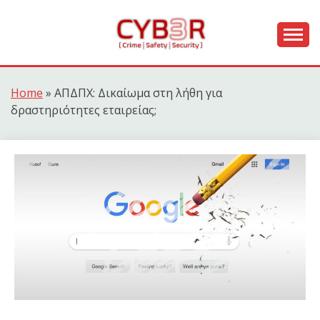
Skip
to
content
[ Crime | Safety | Security ]
CYB3R
Home
»
ΑΠΔΠΧ: Δικαίωμα στη λήθη για
δραστηριότητες εταιρείας;