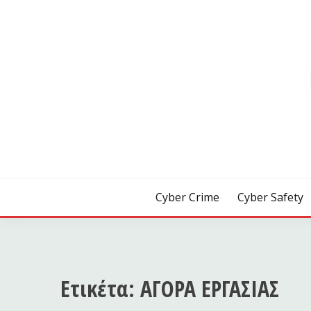
Skip
to
content
[ Crime | Safety | Security ]
CYB3R
Cyber Crime
Cyber Safety
Ετικέτα:
ΑΓΟΡΑ ΕΡΓΑΣΙΑΣ