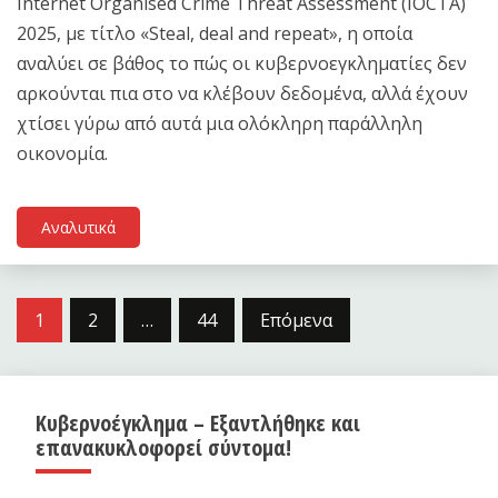
Internet Organised Crime Threat Assessment (IOCTA)
2025, με τίτλο «Steal, deal and repeat», η οποία
αναλύει σε βάθος το πώς οι κυβερνοεγκληματίες δεν
αρκούνται πια στο να κλέβουν δεδομένα, αλλά έχουν
χτίσει γύρω από αυτά μια ολόκληρη παράλληλη
οικονομία.
Αναλυτικά
Σελιδοποίηση
1
2
…
44
Επόμενα
άρθρων
Κυβερνοέγκλημα – Εξαντλήθηκε και
επανακυκλοφορεί σύντομα!