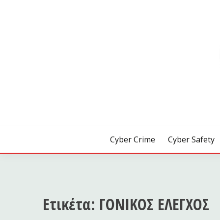
Skip
to
content
[ Crime | Safety | Security ]
CYB3R
Cyber Crime
Cyber Safety
Ετικέτα:
ΓΟΝΙΚΟΣ ΕΛΕΓΧΟΣ