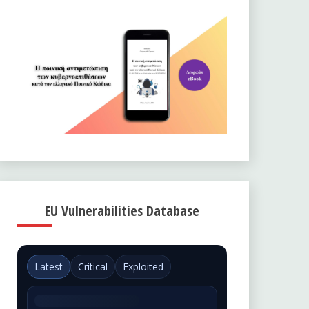
EU Vulnerabilities Database
Latest
Critical
Exploited
Could not load EUVD data.