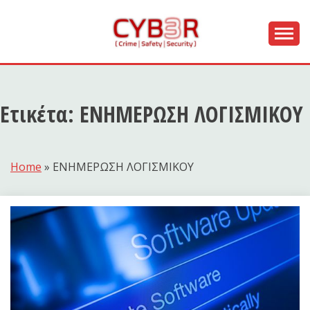
Skip
to
content
[ Crime | Safety | Security ]
CYB3R
Ετικέτα:
ΕΝΗΜΕΡΩΣΗ ΛΟΓΙΣΜΙΚΟΥ
Home
»
ΕΝΗΜΕΡΩΣΗ ΛΟΓΙΣΜΙΚΟΥ