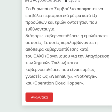
2 Αυγούστου 2020
Cyb3rG
Το Ευρωπαϊκό Συμβούλιο αποφάσισε να
επιβάλει περιοριστικά μέτρα κατά έξι
προσώπων και τριών οντοτήτων που
ευθύνονται για
διάφορες κυβερνοεπιθέσεις ή εμπλέκονται
σε αυτές. Σε αυτές περιλαμβάνονται η
απόπειρα κυβερνοεπίθεσης κατά
του ΟΑΧΟ (Οργανισμού για την Απαγόρευση
των Χημικών Όπλων) και οι
κυβερνοεπιθέσεις που είναι ευρέως
γνωστές ως «WannaCry», «NotPetya»,
και «Operation Cloud Hopper».
Αναλυτικά