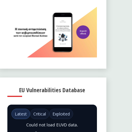
EU Vulnerabilities Database
Latest
Critical
Exploited
Could not load EUVD data.