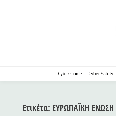
Skip
to
content
[ Crime | Safety | Security ]
CYB3R
Cyber Crime
Cyber Safety
Ετικέτα:
ΕΥΡΩΠΑΪΚΗ ΕΝΩΣΗ