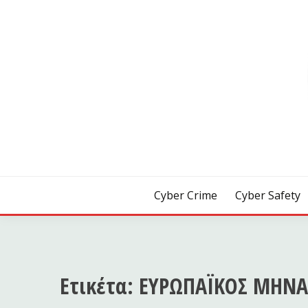
Skip
to
content
[ Crime | Safety | Security ]
CYB3R
Cyber Crime
Cyber Safety
Ετικέτα:
ΕΥΡΩΠΑΪΚΟΣ ΜΗΝΑ