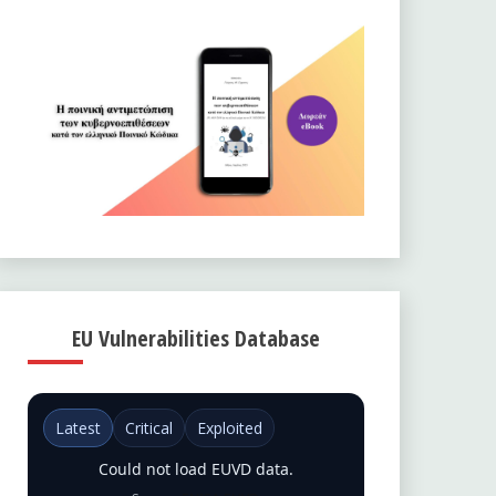
EU Vulnerabilities Database
Latest
Critical
Exploited
Could not load EUVD data.