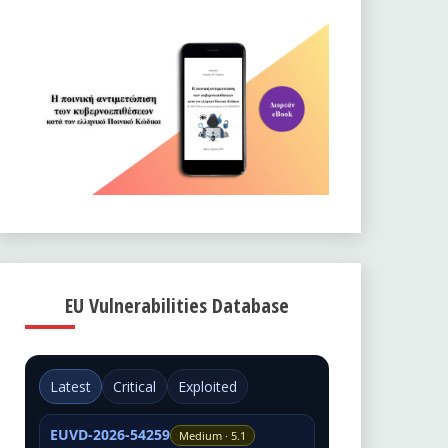
EU Vulnerabilities Database
Latest
Critical
Exploited
EUVD-2026-54259
Medium · 5.1