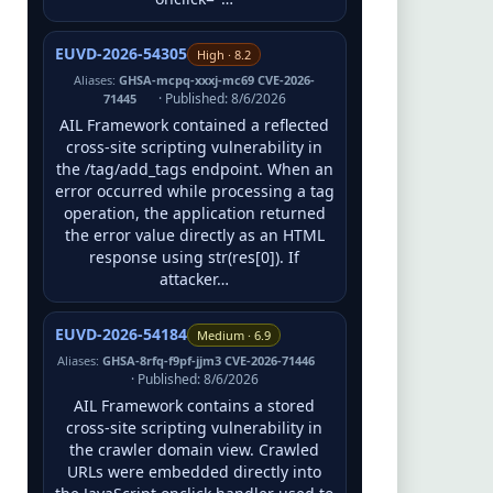
EUVD-2026-54305
High · 8.2
Aliases:
GHSA-mcpq-xxxj-mc69 CVE-2026-
· Published: 8/6/2026
71445
AIL Framework contained a reflected
cross-site scripting vulnerability in
the /tag/add_tags endpoint. When an
error occurred while processing a tag
operation, the application returned
the error value directly as an HTML
response using str(res[0]). If
attacker…
EUVD-2026-54184
Medium · 6.9
Aliases:
GHSA-8rfq-f9pf-jjm3 CVE-2026-71446
· Published: 8/6/2026
AIL Framework contains a stored
cross-site scripting vulnerability in
the crawler domain view. Crawled
URLs were embedded directly into