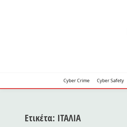
Skip
to
content
[ Crime | Safety | Security ]
CYB3R
Cyber Crime
Cyber Safety
Ετικέτα:
ΙΤΑΛΙΑ