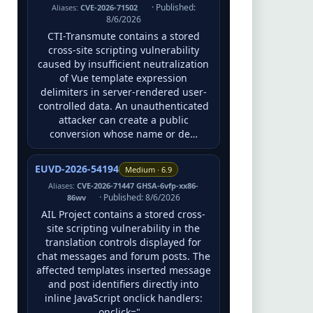
· Published:
Aliases:
CVE-2026-71502
8/6/2026
CTI-Transmute contains a stored
cross-site scripting vulnerability
caused by insufficient neutralization
of Vue template expression
delimiters in server-rendered user-
controlled data. An unauthenticated
attacker can create a public
conversion whose name or de…
EUVD-2026-54194
Medium · 6.9
Aliases:
CVE-2026-71447 GHSA-6vfp-xx86-
· Published: 8/6/2026
86wv
AIL Project contains a stored cross-
site scripting vulnerability in the
translation controls displayed for
chat messages and forum posts. The
affected templates inserted message
and post identifiers directly into
inline JavaScript onclick handlers:
onclick="…