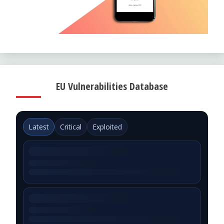
EU Vulnerabilities Database
Latest
Critical
Exploited
Could not load EUVD data.
Source:
ENISA EUVD