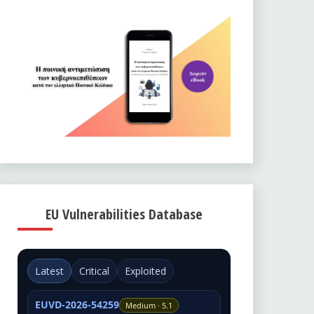
EU Vulnerabilities Database
Latest
Critical
Exploited
EUVD-2026-54259
Medium · 5.1