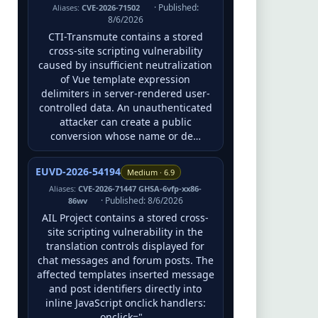
· Published:
Aliases:
CVE-2026-71502
8/6/2026
CTI-Transmute contains a stored
cross-site scripting vulnerability
caused by insufficient neutralization
of Vue template expression
delimiters in server-rendered user-
controlled data. An unauthenticated
attacker can create a public
conversion whose name or de…
EUVD-2026-54194
Medium · 6.9
Aliases:
CVE-2026-71447 GHSA-6vfp-xx86-
· Published: 8/6/2026
86wv
AIL Project contains a stored cross-
site scripting vulnerability in the
translation controls displayed for
chat messages and forum posts. The
affected templates inserted message
and post identifiers directly into
inline JavaScript onclick handlers:
onclick="…