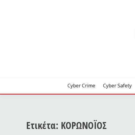
Skip
to
content
[ Crime | Safety | Security ]
CYB3R
Cyber Crime
Cyber Safety
Ετικέτα:
ΚΟΡΩΝΟΪΟΣ