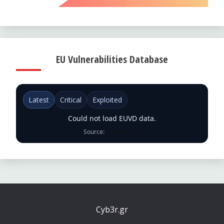
EU Vulnerabilities Database
Latest
Critical
Exploited
Could not load EUVD data.
Source:
ENISA EUVD
Cyb3r.gr