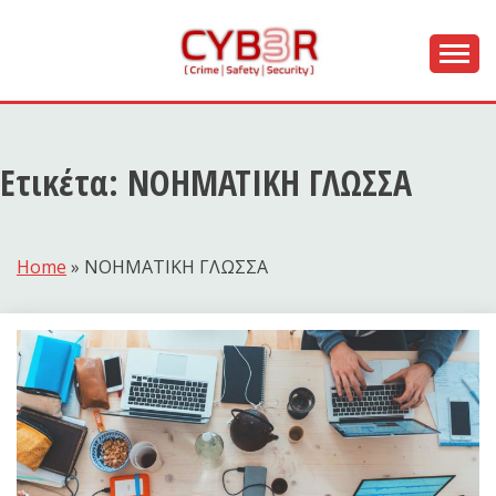
Skip
to
content
[ Crime | Safety | Security ]
CYB3R
Ετικέτα:
ΝΟΗΜΑΤΙΚΗ ΓΛΩΣΣΑ
Home
»
ΝΟΗΜΑΤΙΚΗ ΓΛΩΣΣΑ