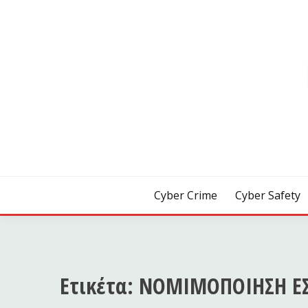
Skip
to
content
[ Crime | Safety | Security ]
CYB3R
Cyber Crime
Cyber Safety
Ετικέτα:
ΝΟΜΙΜΟΠΟΙΗΣΗ Ε