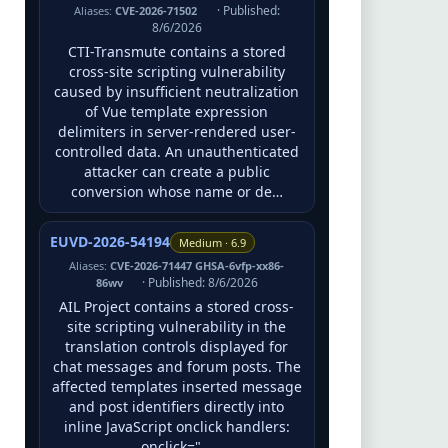
· Published:
Aliases:
CVE-2026-71502
8/6/2026
CTI-Transmute contains a stored
cross-site scripting vulnerability
caused by insufficient neutralization
of Vue template expression
delimiters in server-rendered user-
controlled data. An unauthenticated
attacker can create a public
conversion whose name or de…
EUVD-2026-54194
Medium · 6.9
Aliases:
CVE-2026-71447 GHSA-6vfp-xx86-
· Published: 8/6/2026
86wv
AIL Project contains a stored cross-
site scripting vulnerability in the
translation controls displayed for
chat messages and forum posts. The
affected templates inserted message
and post identifiers directly into
inline JavaScript onclick handlers:
onclick="…