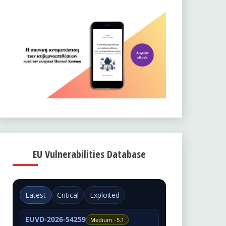
EU Vulnerabilities Database
Latest
Critical
Exploited
EUVD-2026-54259
Medium · 5.1