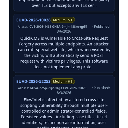
over TLS but accepts any TLS cer…
EUVD-2026-10028
Medium · 5.1
· Published:
Aliases:
CVE-2026-1468 GHSA-9mjh-488m-qp5f
3/6/2026
QuickCMS is vulnerable to Cross-Site Request
Forgery across multiple endpoints. An attacker
can craft special website, which when visited by
the victim, will automatically send a POST
request with victim's privileges. This software
does not implement any prote…
EUVD-2026-52253
Medium · 6.9
· Published:
Aliases:
GHSA-hc5p-7rj2-94g3 CVE-2026-69075
8/3/2026
FlowIntel is affected by a stored cross-site
scripting vulnerability through multiple user-
controlled or administrator-controlled fields.
Persisted values—including case titles, ticket
identifiers, recurring-case information, user