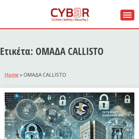
Skip
to
content
[ Crime | Safety | Security ]
CYB3R
Ετικέτα:
ΟΜΑΔΑ CALLISTO
Home
»
ΟΜΑΔΑ CALLISTO