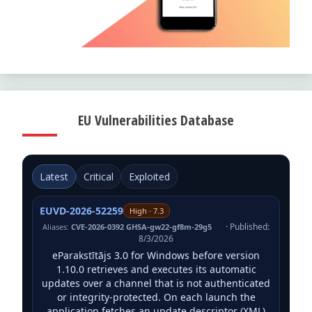
EU Vulnerabilities Database
Latest
Critical
Exploited
EUVD-2026-52259
High · 7.3
· Published:
Aliases:
CVE-2026-0392 GHSA-gw22-gf8m-29g5
8/3/2026
eParakstītājs 3.0 for Windows before version
1.10.0 retrieves and executes its automatic
updates over a channel that is not authenticated
or integrity-protected. On each launch the
application fetches an update descriptor (XML)