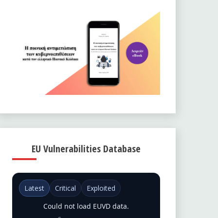
EU Vulnerabilities Database
Latest
Critical
Exploited
Could not load EUVD data.