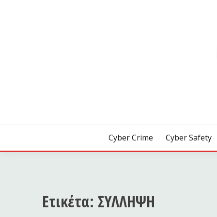
Skip
to
content
[ Crime | Safety | Security ]
CYB3R
Cyber Crime
Cyber Safety
Ετικέτα:
ΣΥΛΛΗΨΗ