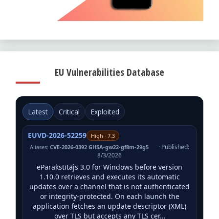
EU Vulnerabilities Database
Latest
Critical
Exploited
EUVD-2026-52259
High · 7.3
· Published:
Aliases:
CVE-2026-0392 GHSA-gw22-gf8m-29g5
8/3/2026
eParakstītājs 3.0 for Windows before version
1.10.0 retrieves and executes its automatic
updates over a channel that is not authenticated
or integrity-protected. On each launch the
application fetches an update descriptor (XML)
over TLS but accepts any TLS cer…