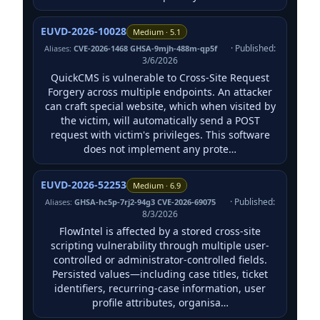
EUVD-2026-10028
Medium · 5.1
· Published:
Aliases:
CVE-2026-1468 GHSA-9mjh-488m-qp5f
3/6/2026
QuickCMS is vulnerable to Cross-Site Request
Forgery across multiple endpoints. An attacker
can craft special website, which when visited by
the victim, will automatically send a POST
request with victim's privileges. This software
does not implement any prote…
EUVD-2026-52253
Medium · 6.9
· Published:
Aliases:
GHSA-hc5p-7rj2-94g3 CVE-2026-69075
8/3/2026
FlowIntel is affected by a stored cross-site
scripting vulnerability through multiple user-
controlled or administrator-controlled fields.
Persisted values—including case titles, ticket
identifiers, recurring-case information, user
profile attributes, organisa…