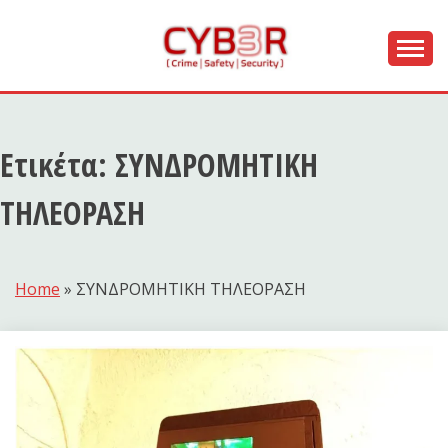
Skip
to
content
[ Crime | Safety | Security ]
CYB3R
Ετικέτα:
ΣΥΝΔΡΟΜΗΤΙΚΗ
ΤΗΛΕΟΡΑΣΗ
Home
»
ΣΥΝΔΡΟΜΗΤΙΚΗ ΤΗΛΕΟΡΑΣΗ