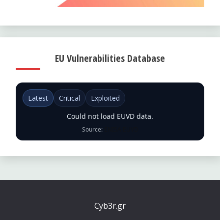
EU Vulnerabilities Database
Latest
Critical
Exploited
Could not load EUVD data.
Source:
ENISA EUVD
Cyb3r.gr