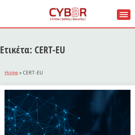
Skip
to
content
[ Crime | Safety | Security ]
CYB3R
Ετικέτα:
CERT-EU
Home
»
CERT-EU