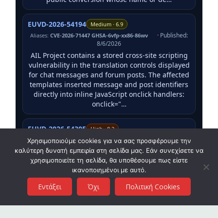
EUVD-2026-54194
Medium · 6.9
· Published:
Aliases:
CVE-2026-71447 GHSA-6vfp-xx86-86wv
8/6/2026
AIL Project contains a stored cross-site scripting
vulnerability in the translation controls displayed
for chat messages and forum posts. The affected
templates inserted message and post identifiers
directly into inline JavaScript onclick handlers:
onclick="…
EUVD-2026-54305
High · 8.2
· Published:
Aliases:
GHSA-mcpq-xxxj-mc69 CVE-2026-71445
Χρησιμοποιούμε cookies για να σας προσφέρουμε την
8/6/2026
καλύτερη δυνατή εμπειρία στη σελίδα μας. Εάν συνεχίσετε να
AIL Framework contained a reflected cross-site
χρησιμοποιείτε τη σελίδα, θα υποθέσουμε πως είστε
scripting vulnerability in the /tag/add_tags
ικανοποιημένοι με αυτό.
endpoint. When an error occurred while
Εντάξει
Όχι
Πολιτική Cookies
processing a tag operation, the application
returned the error value directly as an HTML
response using str(res[0]). If attacker…