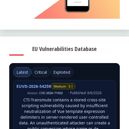
EU Vulnerabilities Database
Latest
Critical
Exploited
EUVD-2026-54259
Medium · 5.1
· Published: 8/6/2026
Aliases:
CVE-2026-71502
CTI-Transmute contains a stored cross-site
scripting vulnerability caused by insufficient
neutralization of Vue template expression
delimiters in server-rendered user-controlled
data. An unauthenticated attacker can create a
public conversion whose name or de…