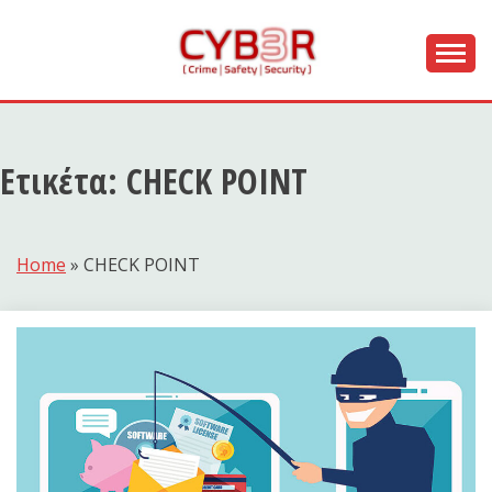
Skip
to
content
[ Crime | Safety | Security ]
CYB3R
Ετικέτα:
CHECK POINT
Home
»
CHECK POINT