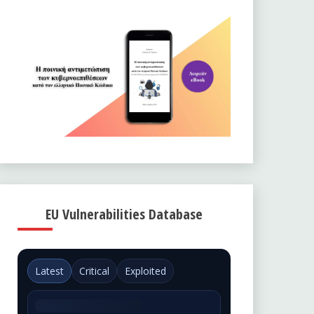
EU Vulnerabilities Database
Latest
Critical
Exploited
Could not load EUVD data.