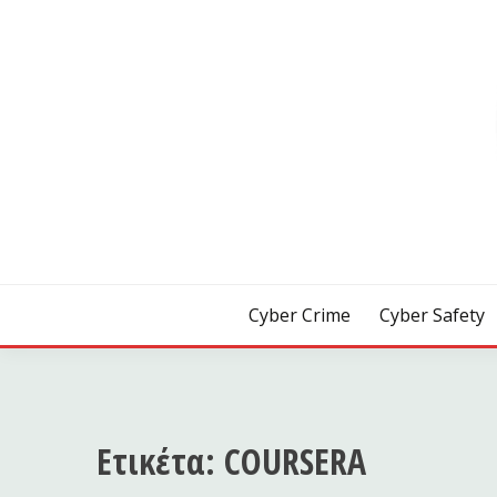
Skip
to
content
[ Crime | Safety | Security ]
CYB3R
Cyber Crime
Cyber Safety
Ετικέτα:
COURSERA