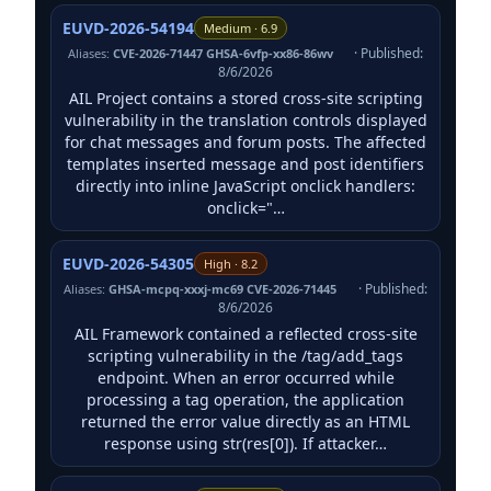
EUVD-2026-54194
Medium · 6.9
· Published:
Aliases:
CVE-2026-71447 GHSA-6vfp-xx86-86wv
8/6/2026
AIL Project contains a stored cross-site scripting
vulnerability in the translation controls displayed
for chat messages and forum posts. The affected
templates inserted message and post identifiers
directly into inline JavaScript onclick handlers:
onclick="…
EUVD-2026-54305
High · 8.2
· Published:
Aliases:
GHSA-mcpq-xxxj-mc69 CVE-2026-71445
8/6/2026
AIL Framework contained a reflected cross-site
scripting vulnerability in the /tag/add_tags
endpoint. When an error occurred while
processing a tag operation, the application
returned the error value directly as an HTML
response using str(res[0]). If attacker…