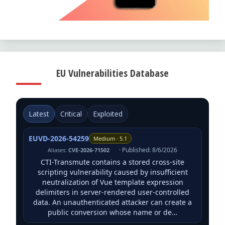
EU Vulnerabilities Database
Latest
Critical
Exploited
EUVD-2026-54259
Medium · 5.1
· Published: 8/6/2026
Aliases:
CVE-2026-71502
CTI-Transmute contains a stored cross-site
scripting vulnerability caused by insufficient
neutralization of Vue template expression
delimiters in server-rendered user-controlled
data. An unauthenticated attacker can create a
public conversion whose name or de…