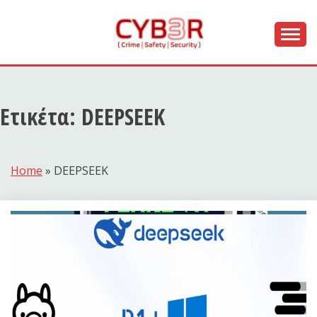
Skip
to
content
[ Crime | Safety | Security ]
CYB3R
Ετικέτα:
DEEPSEEK
Home
»
DEEPSEEK