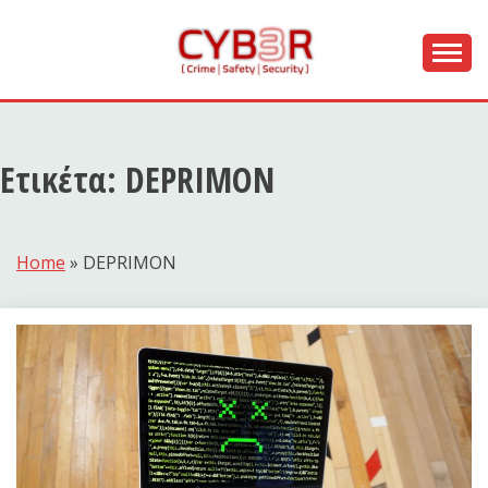
Skip
to
content
[ Crime | Safety | Security ]
CYB3R
Ετικέτα:
DEPRIMON
Home
»
DEPRIMON