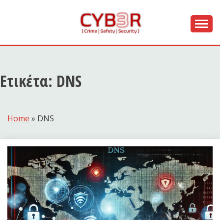
Skip
to
content
[ Crime | Safety | Security ]
CYB3R
Ετικέτα:
DNS
Home
»
DNS