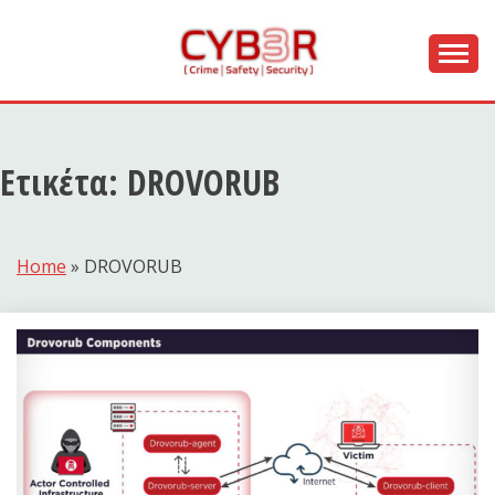
Skip
to
content
[ Crime | Safety | Security ]
CYB3R
Ετικέτα:
DROVORUB
Home
»
DROVORUB