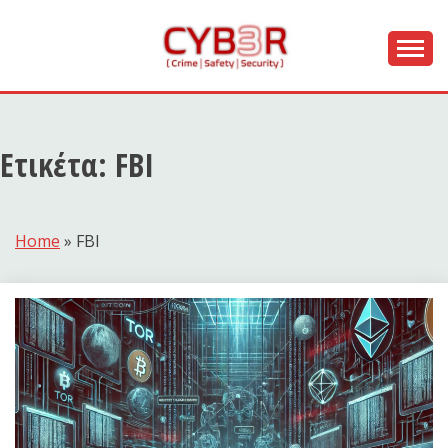
Skip
to
content
[ Crime | Safety | Security ]
CYB3R
Ετικέτα:
FBI
Home
»
FBI