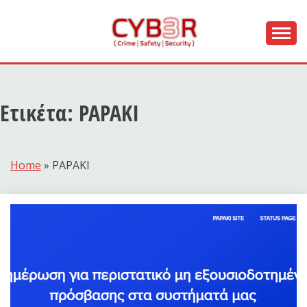
Skip
to
content
[ Crime | Safety | Security ]
CYB3R
Ετικέτα:
PAPAKI
Home
»
PAPAKI