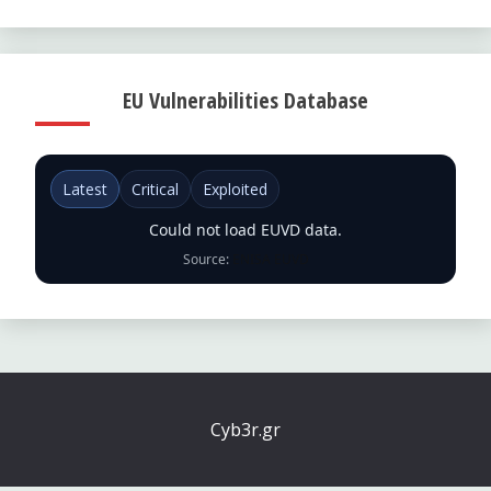
EU Vulnerabilities Database
Latest
Critical
Exploited
Could not load EUVD data.
Source:
ENISA EUVD
Cyb3r.gr