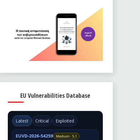
EU Vulnerabilities Database
Latest
Critical
Exploited
EUVD-2026-54259
Medium · 5.1