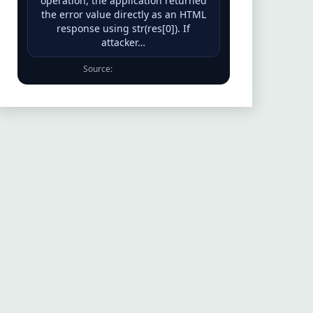
operation, the application returned
the error value directly as an HTML
response using str(res[0]). If
attacker…
Source:
ENISA EUVD