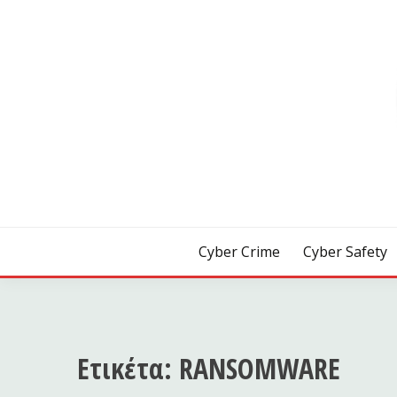
Skip
to
content
[ Crime | Safety | Security ]
CYB3R
Cyber Crime
Cyber Safety
Ετικέτα:
RANSOMWARE