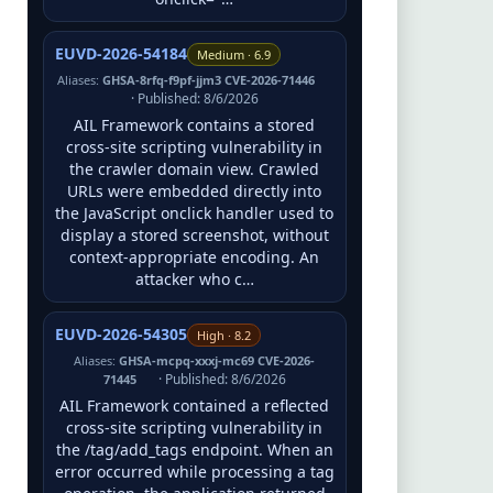
EUVD-2026-54184
Medium · 6.9
Aliases:
GHSA-8rfq-f9pf-jjm3 CVE-2026-71446
· Published: 8/6/2026
AIL Framework contains a stored
cross-site scripting vulnerability in
the crawler domain view. Crawled
URLs were embedded directly into
the JavaScript onclick handler used to
display a stored screenshot, without
context-appropriate encoding. An
attacker who c…
EUVD-2026-54305
High · 8.2
Aliases:
GHSA-mcpq-xxxj-mc69 CVE-2026-
· Published: 8/6/2026
71445
AIL Framework contained a reflected
cross-site scripting vulnerability in
the /tag/add_tags endpoint. When an
error occurred while processing a tag