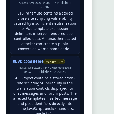
· Published:
Aliases:
CVE-2026-71502
8/6/2026
CTI-Transmute contains a stored
cross-site scripting vulnerability
caused by insufficient neutralization
of Vue template expression
delimiters in server-rendered user-
controlled data. An unauthenticated
attacker can create a public
conversion whose name or de…
EUVD-2026-54194
Medium · 6.9
Aliases:
CVE-2026-71447 GHSA-6vfp-xx86-
· Published: 8/6/2026
86wv
AIL Project contains a stored cross-
site scripting vulnerability in the
translation controls displayed for
chat messages and forum posts. The
affected templates inserted message
and post identifiers directly into
inline JavaScript onclick handlers:
onclick="…