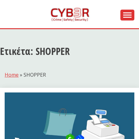
Skip
to
content
[ Crime | Safety | Security ]
CYB3R
Ετικέτα:
SHOPPER
Home
»
SHOPPER