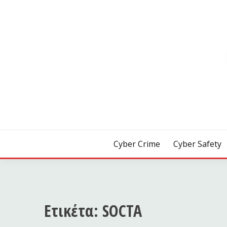
Skip
to
content
[ Crime | Safety | Security ]
CYB3R
Cyber Crime
Cyber Safety
Ετικέτα:
SOCTA