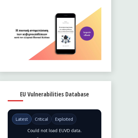
EU Vulnerabilities Database
Latest
Critical
Exploited
Could not load EUVD data.