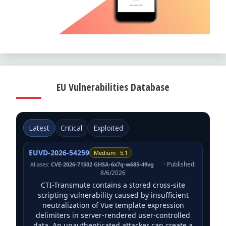
EU Vulnerabilities Database
Latest
Critical
Exploited
EUVD-2026-54259
Medium · 5.1
· Published:
Aliases:
CVE-2026-71502 GHSA-6x7q-w685-49vg
8/6/2026
CTI-Transmute contains a stored cross-site
scripting vulnerability caused by insufficient
neutralization of Vue template expression
delimiters in server-rendered user-controlled
data. An unauthenticated attacker can create a