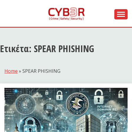
Skip
to
content
[ Crime | Safety | Security ]
CYB3R
Ετικέτα:
SPEAR PHISHING
Home
»
SPEAR PHISHING