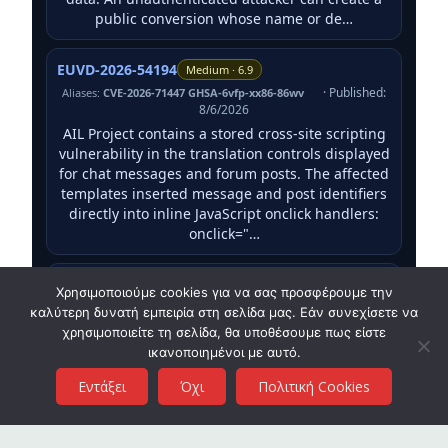
public conversion whose name or de…
EUVD-2026-54194
Medium · 6.9
· Published:
Aliases:
CVE-2026-71447 GHSA-6vfp-xx86-86wv
8/6/2026
AIL Project contains a stored cross-site scripting
vulnerability in the translation controls displayed
for chat messages and forum posts. The affected
templates inserted message and post identifiers
directly into inline JavaScript onclick handlers:
onclick="…
EUVD-2026-54305
High · 8.2
Χρησιμοποιούμε cookies για να σας προσφέρουμε την
· Published:
Aliases:
GHSA-mcpq-xxxj-mc69 CVE-2026-71445
καλύτερη δυνατή εμπειρία στη σελίδα μας. Εάν συνεχίσετε να
8/6/2026
χρησιμοποιείτε τη σελίδα, θα υποθέσουμε πως είστε
AIL Framework contained a reflected cross-site
ικανοποιημένοι με αυτό.
scripting vulnerability in the /tag/add_tags
Εντάξει
Όχι
Πολιτική Cookies
endpoint. When an error occurred while
processing a tag operation, the application
returned the error value directly as an HTML