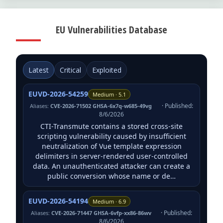
EU Vulnerabilities Database
Latest
Critical
Exploited
EUVD-2026-54259
Medium · 5.1
· Published:
Aliases:
CVE-2026-71502 GHSA-6x7q-w685-49vg
8/6/2026
CTI-Transmute contains a stored cross-site
scripting vulnerability caused by insufficient
neutralization of Vue template expression
delimiters in server-rendered user-controlled
data. An unauthenticated attacker can create a
public conversion whose name or de…
EUVD-2026-54194
Medium · 6.9
· Published:
Aliases:
CVE-2026-71447 GHSA-6vfp-xx86-86wv
8/6/2026