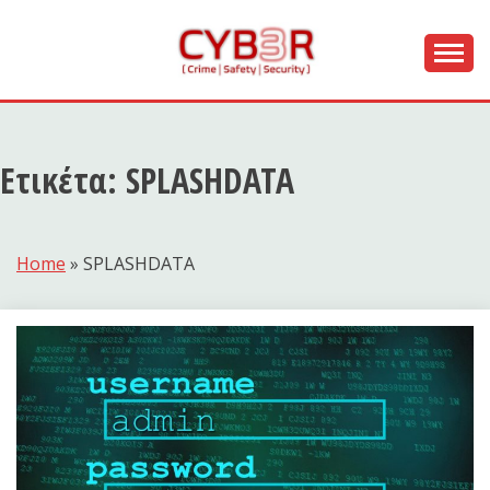
Skip
to
content
[ Crime | Safety | Security ]
CYB3R
Ετικέτα:
SPLASHDATA
Home
»
SPLASHDATA