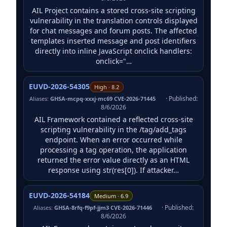
AIL Project contains a stored cross-site scripting
vulnerability in the translation controls displayed
for chat messages and forum posts. The affected
templates inserted message and post identifiers
directly into inline JavaScript onclick handlers:
onclick="…
EUVD-2026-54305
High · 8.2
· Published:
Aliases:
GHSA-mcpq-xxxj-mc69 CVE-2026-71445
8/6/2026
AIL Framework contained a reflected cross-site
scripting vulnerability in the /tag/add_tags
endpoint. When an error occurred while
processing a tag operation, the application
returned the error value directly as an HTML
response using str(res[0]). If attacker…
EUVD-2026-54184
Medium · 6.9
· Published:
Aliases:
GHSA-8rfq-f9pf-jjm3 CVE-2026-71446
8/6/2026