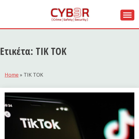
Skip
to
content
[ Crime | Safety | Security ]
CYB3R
Ετικέτα:
TIK TOK
Home
»
TIK TOK