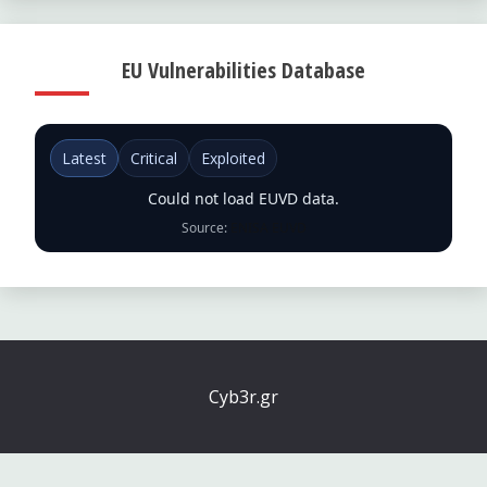
EU Vulnerabilities Database
Latest
Critical
Exploited
Could not load EUVD data.
Source:
ENISA EUVD
Cyb3r.gr