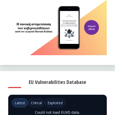
EU Vulnerabilities Database
Latest
Critical
Exploited
Could not load EUVD data.