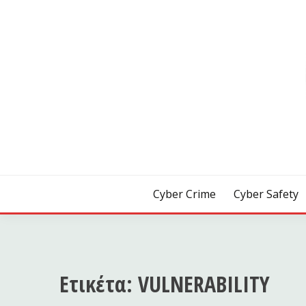
Skip
to
content
[ Crime | Safety | Security ]
CYB3R
Cyber Crime
Cyber Safety
Ετικέτα:
VULNERABILITY