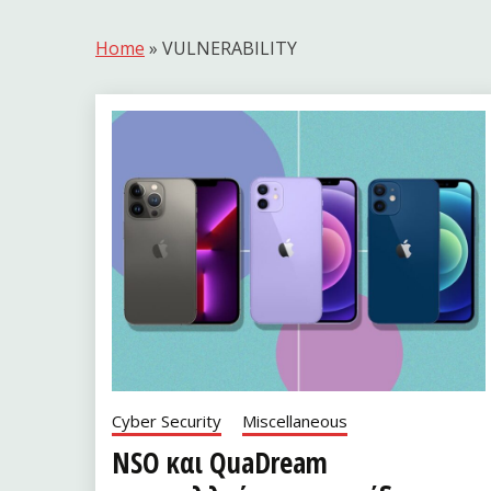
Home
»
VULNERABILITY
Cyber Security
Miscellaneous
NSO και QuaDream