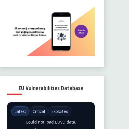
EU Vulnerabilities Database
Latest
Critical
Exploited
Could not load EUVD data.