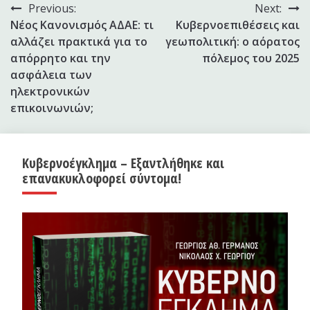
Πλοήγηση
Previous:
Next:
Νέος Κανονισμός ΑΔΑΕ: τι
Κυβερνοεπιθέσεις και
άρθρων
αλλάζει πρακτικά για το
γεωπολιτική: ο αόρατος
απόρρητο και την
πόλεμος του 2025
ασφάλεια των
ηλεκτρονικών
επικοινωνιών;
Κυβερνοέγκλημα – Εξαντλήθηκε και
επανακυκλοφορεί σύντομα!