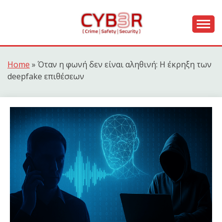
Skip
to
content
[ Crime | Safety | Security ]
CYB3R
Home
»
Όταν η φωνή δεν είναι αληθινή: Η έκρηξη των
deepfake επιθέσεων