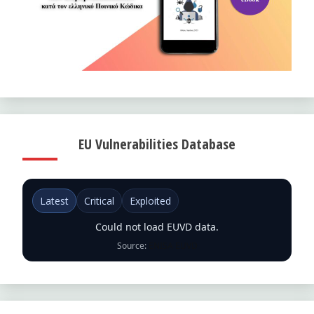
EU Vulnerabilities Database
Latest
Critical
Exploited
Could not load EUVD data.
Source:
ENISA EUVD