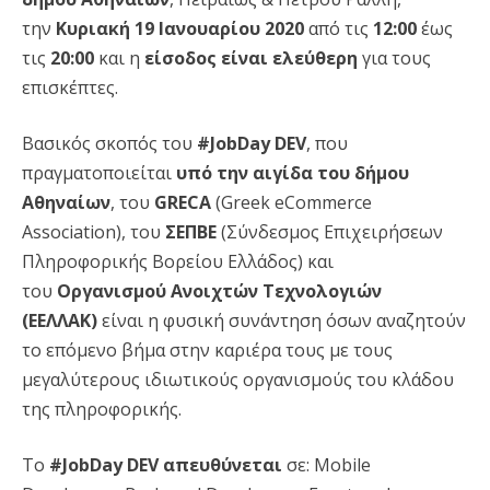
την
Κυριακή 19 Ιανουαρίου 2020
από τις
12:00
έως
τις
20:00
και η
είσοδος είναι ελεύθερη
για τους
επισκέπτες.
Βασικός σκοπός του
#JobDay
DEV
, που
πραγματοποιείται
υπό την αιγίδα του δήμου
Αθηναίων
, του
GRECA
(Greek eCommerce
Association), του
ΣΕΠΒΕ
(Σύνδεσμος Επιχειρήσεων
Πληροφορικής Βορείου Ελλάδος) και
του
Οργανισμού Ανοιχτών Τεχνολογιών
(ΕΕΛΛΑΚ)
είναι η φυσική συνάντηση όσων αναζητούν
το επόμενο βήμα στην καριέρα τους με τους
μεγαλύτερους ιδιωτικούς οργανισμούς του κλάδου
της πληροφορικής.
Το
#JobDay D
EV
απευθύνεται
σε: Mobile