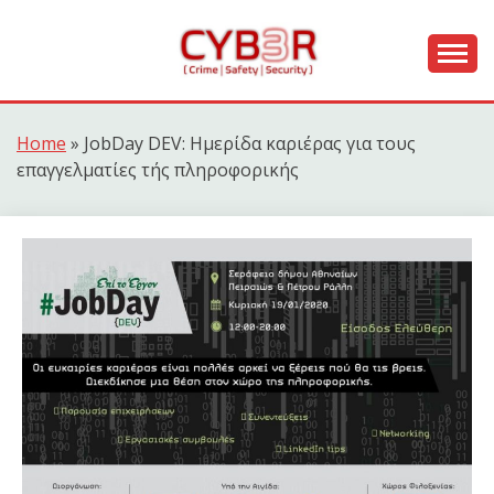
Skip
to
content
[ Crime | Safety | Security ]
CYB3R
Home
»
JobDay DEV: Ημερίδα καριέρας για τους
επαγγελματίες τής πληροφορικής