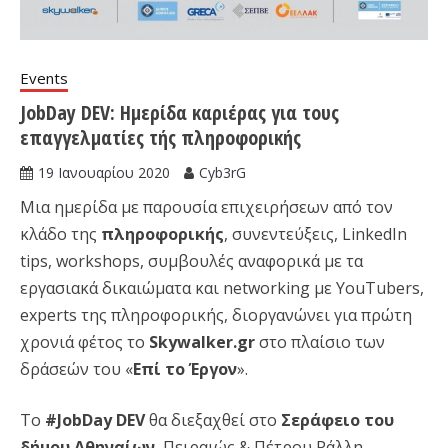
Events
JobDay DEV: Ημερίδα καριέρας για τους
επαγγελματίες τής πληροφορικής
19 Ιανουαρίου 2020
Cyb3rG
Μια ημερίδα με παρουσία επιχειρήσεων από τον
κλάδο της
πληροφορικής
, συνεντεύξεις, LinkedIn
tips, workshops, συμβουλές αναφορικά με τα
εργασιακά δικαιώματα και networking με YouTubers,
experts της πληροφορικής, διοργανώνει για πρώτη
χρονιά φέτος το
Skywalker.gr
στο πλαίσιο των
δράσεών του «
Επί το Έργον
».
Το
#JobDay
DEV
θα διεξαχθεί στο
Σεράφειο
του
δήμου Αθηναίων
, Πειραιώς & Πέτρου Ράλλη,