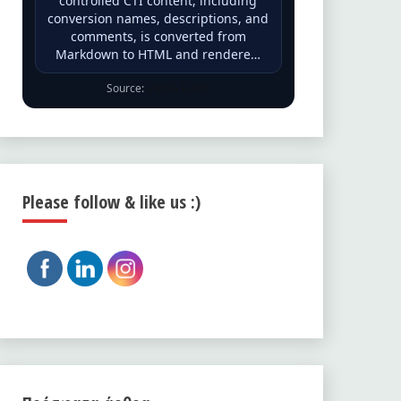
controlled CTI content, including
conversion names, descriptions, and
comments, is converted from
Markdown to HTML and rendere…
Source:
ENISA EUVD
Please follow & like us :)