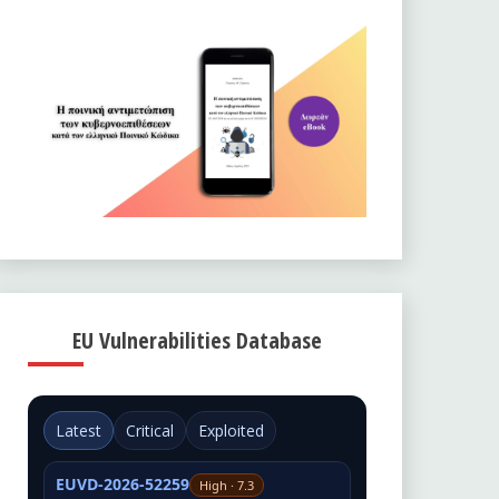
EU Vulnerabilities Database
Latest
Critical
Exploited
EUVD-2026-52259
High · 7.3