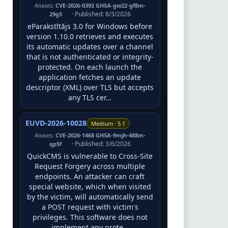
Aliases:
CVE-2026-0392 GHSA-gw22-gf8m-
· Published: 8/3/2026
29g5
eParakstītājs 3.0 for Windows before
version 1.10.0 retrieves and executes
its automatic updates over a channel
that is not authenticated or integrity-
protected. On each launch the
application fetches an update
descriptor (XML) over TLS but accepts
any TLS cer…
EUVD-2026-10028
Medium · 5.1
Aliases:
CVE-2026-1468 GHSA-9mjh-488m-
· Published: 3/6/2026
qp5f
QuickCMS is vulnerable to Cross-Site
Request Forgery across multiple
endpoints. An attacker can craft
special website, which when visited
by the victim, will automatically send
a POST request with victim's
privileges. This software does not
implement any prote…