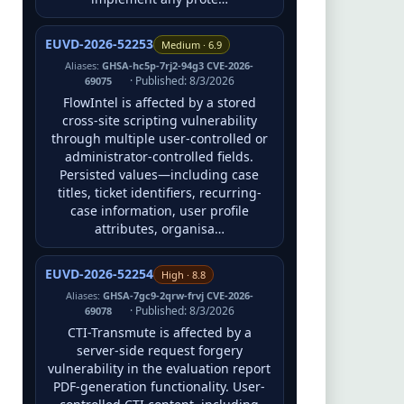
EUVD-2026-52253
Medium · 6.9
Aliases:
GHSA-hc5p-7rj2-94g3 CVE-2026-
· Published: 8/3/2026
69075
FlowIntel is affected by a stored
cross-site scripting vulnerability
through multiple user-controlled or
administrator-controlled fields.
Persisted values—including case
titles, ticket identifiers, recurring-
case information, user profile
attributes, organisa…
EUVD-2026-52254
High · 8.8
Aliases:
GHSA-7gc9-2qrw-frvj CVE-2026-
· Published: 8/3/2026
69078
CTI-Transmute is affected by a
server-side request forgery
vulnerability in the evaluation report
PDF-generation functionality. User-