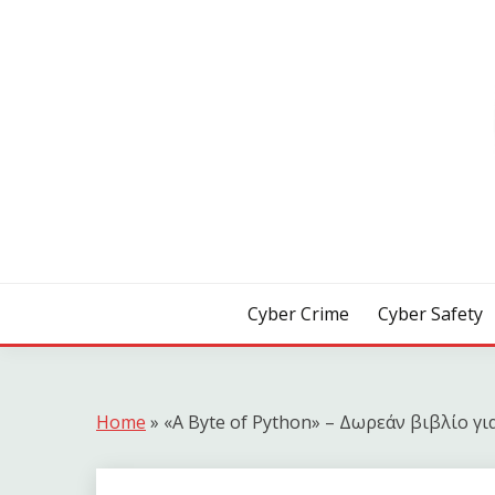
Skip
to
content
[ Crime | Safety | Security ]
CYB3R
Cyber Crime
Cyber Safety
Home
»
«A Byte of Python» – Δωρεάν βιβλίο γι