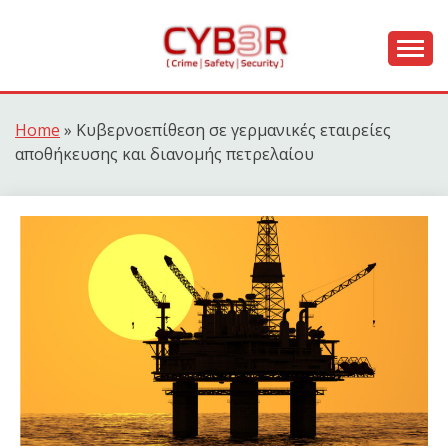
Skip
to
content
[ Crime | Safety | Security ]
CYB3R
Home
»
Κυβερνοεπίθεση σε γερμανικές εταιρείες
αποθήκευσης και διανομής πετρελαίου