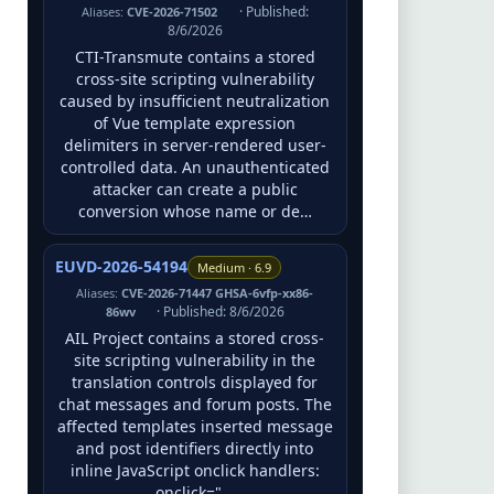
· Published:
Aliases:
CVE-2026-71502
8/6/2026
CTI-Transmute contains a stored
cross-site scripting vulnerability
caused by insufficient neutralization
of Vue template expression
delimiters in server-rendered user-
controlled data. An unauthenticated
attacker can create a public
conversion whose name or de…
EUVD-2026-54194
Medium · 6.9
Aliases:
CVE-2026-71447 GHSA-6vfp-xx86-
· Published: 8/6/2026
86wv
AIL Project contains a stored cross-
site scripting vulnerability in the
translation controls displayed for
chat messages and forum posts. The
affected templates inserted message
and post identifiers directly into
inline JavaScript onclick handlers:
onclick="…