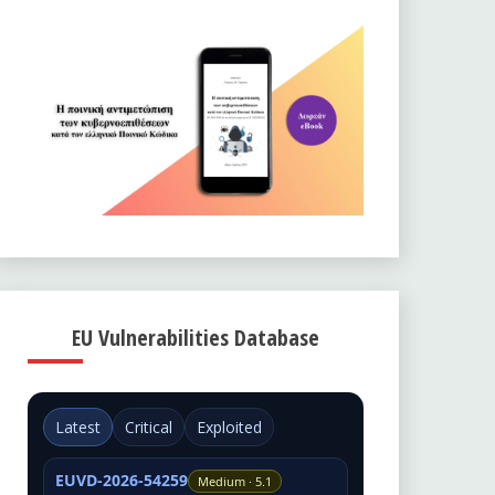
EU Vulnerabilities Database
Latest
Critical
Exploited
EUVD-2026-54259
Medium · 5.1