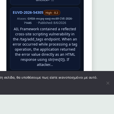
EUVD-2026-54305
High · 8.2
Aliases:
GHSA-mcpq-xxxj-mc69 CVE-2026-
· Published: 8/6/2026
71445
AIL Framework contained a reflected
cross-site scripting vulnerability in
the /tag/add_tags endpoint. When an
error occurred while processing a tag
operation, the application returned
the error value directly as an HTML
response using str(res[0]). If
attacker…
EUVD-2026-54184
τη σελίδα, θα υποθέσουμε πως είστε ικανοποιημένοι με αυτό.
Medium · 6.9
Aliases:
GHSA-8rfq-f9pf-jjm3 CVE-2026-71446
· Published: 8/6/2026
AIL Framework contains a stored
cross-site scripting vulnerability in
the crawler domain view. Crawled
URLs were embedded directly into