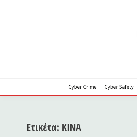
Skip
to
content
[ Crime | Safety | Security ]
CYB3R
Cyber Crime
Cyber Safety
Ετικέτα:
ΚΙΝΑ