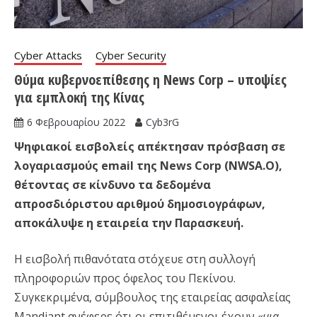
Cyber Attacks
Cyber Security
Θύμα κυβερνοεπίθεσης η News Corp – υποψίες
για εμπλοκή της Κίνας
6 Φεβρουαρίου 2022
Cyb3rG
Ψηφιακοί εισβολείς απέκτησαν πρόσβαση σε
λογαριασμούς email της News Corp (NWSA.O),
θέτοντας σε κίνδυνο τα δεδομένα
απροσδιόριστου αριθμού δημοσιογράφων,
αποκάλυψε η εταιρεία την Παρασκευή.
Η εισβολή πιθανότατα στόχευε στη συλλογή
πληροφοριών προς όφελος του Πεκίνου.
Συγκεκριμένα, σύμβουλος της εταιρείας ασφαλείας
Mandiant ανέφερε ότι οι επιτιθέμενοι έχουν
«μια