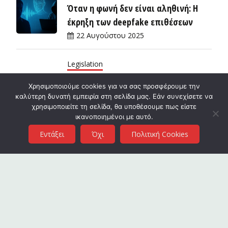
Όταν η φωνή δεν είναι αληθινή: Η
έκρηξη των deepfake επιθέσεων
22 Αυγούστου 2025
Legislation
Νέος Κανονισμός ΑΔΑΕ: τι αλλάζει
Χρησιμοποιούμε cookies για να σας προσφέρουμε την
πρακτικά για το απόρρητο και την
καλύτερη δυνατή εμπειρία στη σελίδα μας. Εάν συνεχίσετε να
ασφάλεια των ηλεκτρονικών
χρησιμοποιείτε τη σελίδα, θα υποθέσουμε πως είστε
ικανοποιημένοι με αυτό.
επικοινωνιών;
Εντάξει
Όχι
Πολιτική Cookies
18 Αυγούστου 2025
Cyber Safety
Ψεύτικα μηνύματα από courier:
Προειδοποίηση από τη Διεύθυνση
Δίωξης Κυβερνοεγκλήματος
12 Ιουλίου 2025