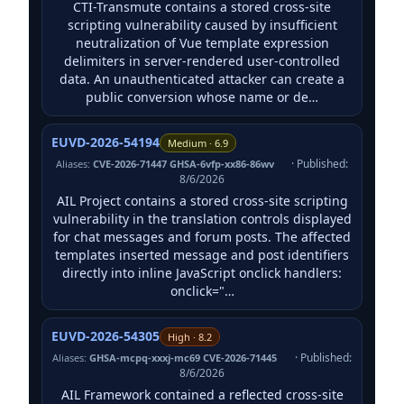
CTI-Transmute contains a stored cross-site
scripting vulnerability caused by insufficient
neutralization of Vue template expression
delimiters in server-rendered user-controlled
data. An unauthenticated attacker can create a
public conversion whose name or de…
EUVD-2026-54194
Medium · 6.9
· Published:
Aliases:
CVE-2026-71447 GHSA-6vfp-xx86-86wv
8/6/2026
AIL Project contains a stored cross-site scripting
vulnerability in the translation controls displayed
for chat messages and forum posts. The affected
templates inserted message and post identifiers
directly into inline JavaScript onclick handlers:
onclick="…
EUVD-2026-54305
High · 8.2
· Published:
Aliases:
GHSA-mcpq-xxxj-mc69 CVE-2026-71445
8/6/2026
AIL Framework contained a reflected cross-site