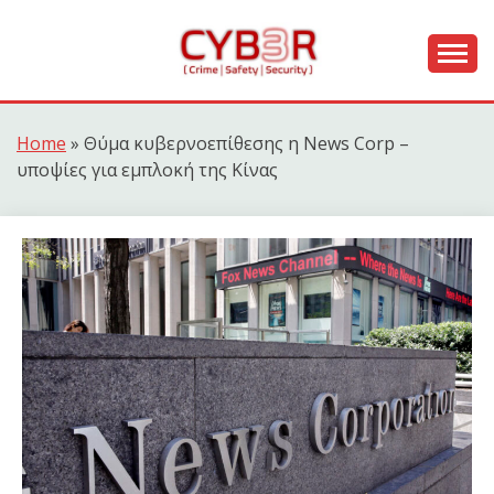
Skip
to
content
[ Crime | Safety | Security ]
CYB3R
Home
»
Θύμα κυβερνοεπίθεσης η News Corp –
υποψίες για εμπλοκή της Κίνας