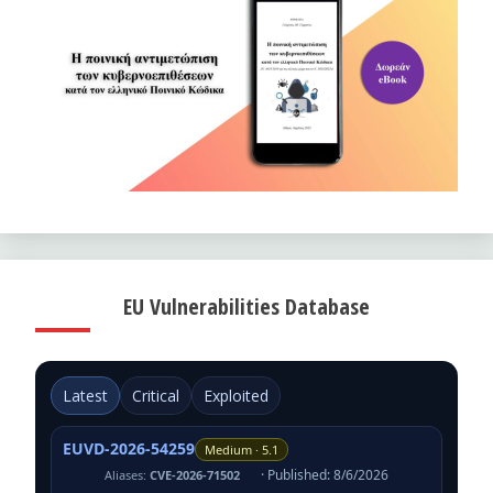
EU Vulnerabilities Database
Latest
Critical
Exploited
EUVD-2026-54259
Medium · 5.1
· Published: 8/6/2026
Aliases:
CVE-2026-71502