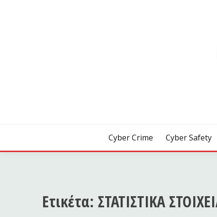
Skip
to
content
[ Crime | Safety | Security ]
CYB3R
Cyber Crime
Cyber Safety
Ετικέτα:
ΣΤΑΤΙΣΤΙΚΑ ΣΤΟΙΧΕ