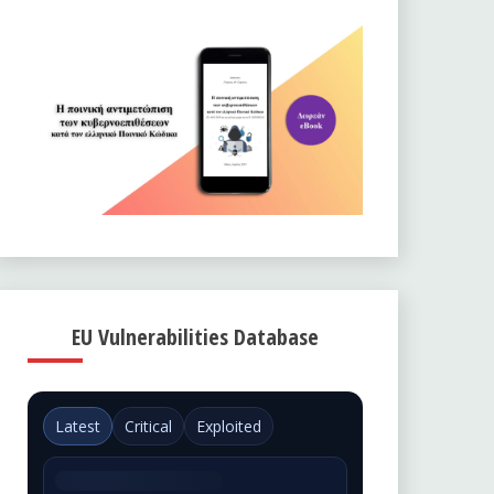
EU Vulnerabilities Database
Latest
Critical
Exploited
Could not load EUVD data.