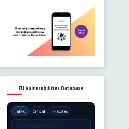
EU Vulnerabilities Database
Latest
Critical
Exploited
Could not load EUVD data.