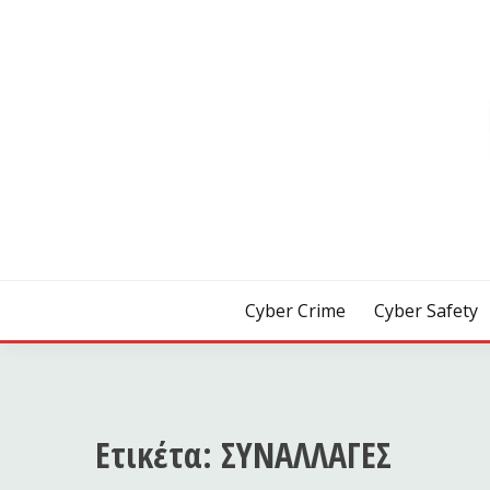
Skip
to
content
[ Crime | Safety | Security ]
CYB3R
Cyber Crime
Cyber Safety
Ετικέτα:
ΣΥΝΑΛΛΑΓΕΣ