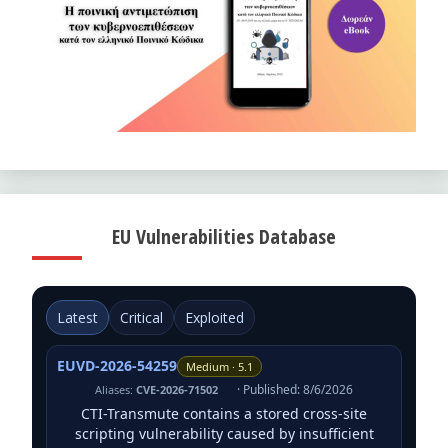
EU Vulnerabilities Database
Latest
Critical
Exploited
EUVD-2026-54259
Medium · 5.1
· Published: 8/6/2026
Aliases:
CVE-2026-71502
CTI-Transmute contains a stored cross-site
scripting vulnerability caused by insufficient