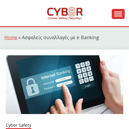
Skip
to
content
[ Crime | Safety | Security ]
CYB3R
Home
»
Ασφαλείς συναλλαγές με e-Banking
Cyber Safety