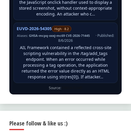
the JavaScript onclick handler used to display a
stored screenshot, without context-appropriate
encoding. An attacker who c…
EUVD-2026-54305
High · 8.2
· Published:
Aliases:
GHSA-mcpq-xxxj-mc69 CVE-2026-71445
8/6/2026
AIL Framework contained a reflected cross-site
scripting vulnerability in the /tag/add_tags
endpoint. When an error occurred while
processing a tag operation, the application
returned the error value directly as an HTML
response using str(res[0]). If attacker…
Source:
ENISA EUVD
Please follow & like us :)