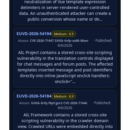
neutralization of Vue template expression
delimiters in server-rendered user-controlled
data. An unauthenticated attacker can create a
public conversion whose name or de…
EUVD-2026-54194
Medium · 6.9
· Published:
Aliases:
CVE-2026-71447 GHSA-6vfp-xx86-86wv
8/6/2026
AIL Project contains a stored cross-site scripting
vulnerability in the translation controls displayed
for chat messages and forum posts. The affected
templates inserted message and post identifiers
directly into inline JavaScript onclick handlers:
onclick="…
EUVD-2026-54184
Medium · 6.9
· Published:
Aliases:
GHSA-8rfq-f9pf-jjm3 CVE-2026-71446
8/6/2026
AIL Framework contains a stored cross-site
scripting vulnerability in the crawler domain
view. Crawled URLs were embedded directly into