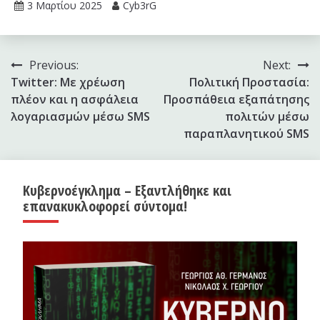
3 Μαρτίου 2025
Cyb3rG
Πλοήγηση
Previous:
Next:
Twitter: Με χρέωση
Πολιτική Προστασία:
άρθρων
πλέον και η ασφάλεια
Προσπάθεια εξαπάτησης
λογαριασμών μέσω SMS
πολιτών μέσω
παραπλανητικού SMS
Κυβερνοέγκλημα – Εξαντλήθηκε και
επανακυκλοφορεί σύντομα!