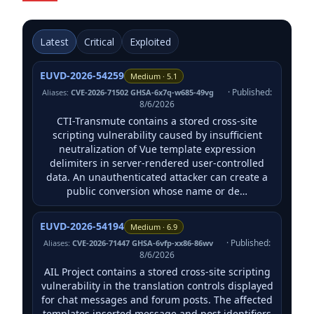
Latest
Critical
Exploited
EUVD-2026-54259
Medium · 5.1
· Published:
Aliases:
CVE-2026-71502 GHSA-6x7q-w685-49vg
8/6/2026
CTI-Transmute contains a stored cross-site
scripting vulnerability caused by insufficient
neutralization of Vue template expression
delimiters in server-rendered user-controlled
data. An unauthenticated attacker can create a
public conversion whose name or de…
EUVD-2026-54194
Medium · 6.9
· Published:
Aliases:
CVE-2026-71447 GHSA-6vfp-xx86-86wv
8/6/2026
AIL Project contains a stored cross-site scripting
vulnerability in the translation controls displayed
for chat messages and forum posts. The affected
templates inserted message and post identifiers