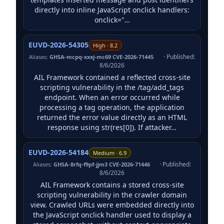
directly into inline JavaScript onclick handlers:
onclick="…
EUVD-2026-54305
High · 8.2
· Published:
Aliases:
GHSA-mcpq-xxxj-mc69 CVE-2026-71445
8/6/2026
AIL Framework contained a reflected cross-site
scripting vulnerability in the /tag/add_tags
endpoint. When an error occurred while
processing a tag operation, the application
returned the error value directly as an HTML
response using str(res[0]). If attacker…
EUVD-2026-54184
Medium · 6.9
· Published:
Aliases:
GHSA-8rfq-f9pf-jjm3 CVE-2026-71446
8/6/2026
AIL Framework contains a stored cross-site
scripting vulnerability in the crawler domain
view. Crawled URLs were embedded directly into
the JavaScript onclick handler used to display a