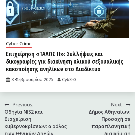
Cyber Crime
Επιχείρηση «ΤΑΛΩΣ II»: Συλλήψεις και
δικογραφίες για διακίνηση υλικού σεξουαλικής
κακοποίησης ανηλίκων στο Διαδίκτυο
8 Φεβρουαρίου 2025
Cyb3rG
Πλοήγηση
Previous:
Next:
Οδηγία ΝIS2 και
Δήμος Αθηναίων:
άρθρων
διαχείριση
Προσοχή σε
κυβερνοκρίσεων: ο ρόλος
παραπλανητική
των Εθνικών Αρχών
διαφήμιση