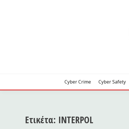
Skip
to
content
[ Crime | Safety | Security ]
CYB3R
Cyber Crime
Cyber Safety
Ετικέτα:
INTERPOL