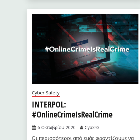
Cyber Safety
INTERPOL:
#OnlineCrimeIsRealCrime
6 Οκτωβρίου 2020
Cyb3rG
Οι περισσότεροι από εμάς φροντίζουμε να