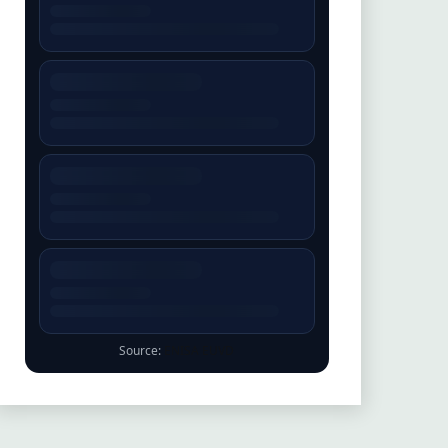
· Published:
Aliases:
CVE-2026-71502
8/6/2026
CTI-Transmute contains a stored
cross-site scripting vulnerability
caused by insufficient neutralization
of Vue template expression
delimiters in server-rendered user-
controlled data. An unauthenticated
attacker can create a public
conversion whose name or de…
EUVD-2026-54194
Medium · 6.9
Aliases:
CVE-2026-71447 GHSA-6vfp-xx86-
· Published: 8/6/2026
86wv
AIL Project contains a stored cross-
site scripting vulnerability in the
translation controls displayed for
chat messages and forum posts. The
affected templates inserted message
and post identifiers directly into
inline JavaScript onclick handlers:
onclick="…