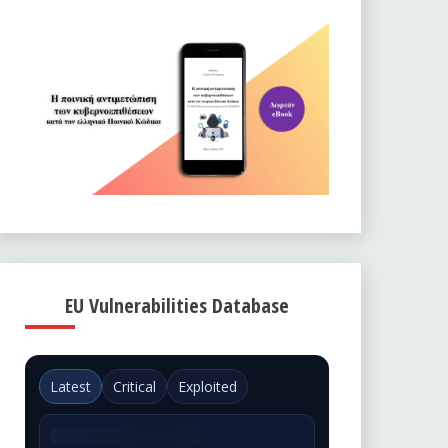
EU Vulnerabilities Database
Latest
Critical
Exploited
EUVD-2026-54259
Medium · 5.1