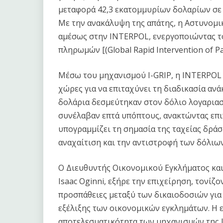
μεταφορά 42,3 εκατομμυρίων δολαρίων σε 
Με την ανακάλυψη της απάτης, η Αστυνομι
αμέσως στην INTERPOL, ενεργοποιώντας τ
πληρωμών [(Global Rapid Intervention of Pa
Μέσω του μηχανισμού I-GRIP, η INTERPOL 
χώρες για να επιταχύνει τη διαδικασία ανά
δολάρια δεσμεύτηκαν στον δόλιο λογαριασ
συνέλαβαν επτά υπόπτους, ανακτώντας επι
υπογραμμίζει τη σημασία της ταχείας δράσ
αναχαίτιση και την αντιστροφή των δόλιω
Ο Διευθυντής Οικονομικού Εγκλήματος κα
Isaac Oginni, εξήρε την επιχείρηση, τονίζο
προσπάθειες μεταξύ των δικαιοδοσιών για
εξέλιξης των οικονομικών εγκλημάτων. Η 
αποτελεσματικότητα των μηχανισμών της I