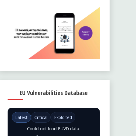
EU Vulnerabilities Database
Latest
Critical
Exploited
Could not load EUVD data.