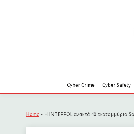
Skip
to
content
[ Crime | Safety | Security ]
CYB3R
Cyber Crime
Cyber Safety
Home
»
Η INTERPOL ανακτά 40 εκατομμύρια δο