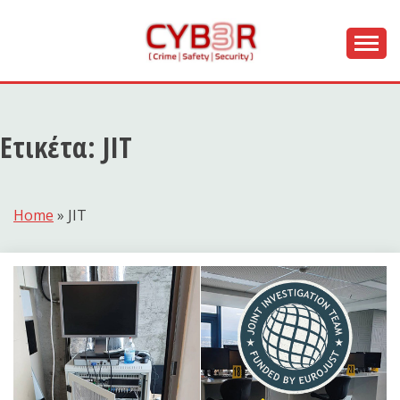
Skip
to
content
[ Crime | Safety | Security ]
CYB3R
Ετικέτα:
JIT
Home
»
JIT